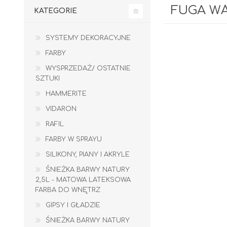
FUGA W
KATEGORIE
SYSTEMY DEKORACYJNE
FARBY
WYSPRZEDAŻ/ OSTATNIE
SZTUKI
HAMMERITE
VIDARON
RAFIL
FARBY W SPRAYU
SILIKONY, PIANY I AKRYLE
ŚNIEŻKA BARWY NATURY
2,5L - MATOWA LATEKSOWA
GIPSY I GŁADZIE
PIANY MONTAŻOWE
FARBA DO WNĘTRZ
GIPSY I GŁADZIE
ŚNIEŻKA BARWY NATURY