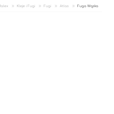
alex
Kleje i Fugi
Fugi
Atlas
Fuga Wąska
Akryl
OCIEPLENIA
GRUNTY I PODKŁADY