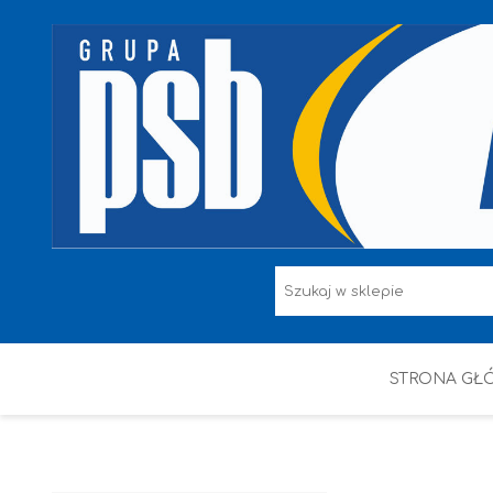
STRONA GŁ
F.F I L. ŚNIEŻKA
FARBY
HAMMERITE
KAEM