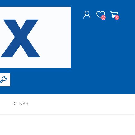
(0)
(0)
ZAREJESTRUJ SIĘ
LOGOWANIE
O NAS
FARBY W SPRAYU
PPG DECO POLSKA SP. Z O.O.
ALTAX
SILIKONY, PIANY I AKRYLE