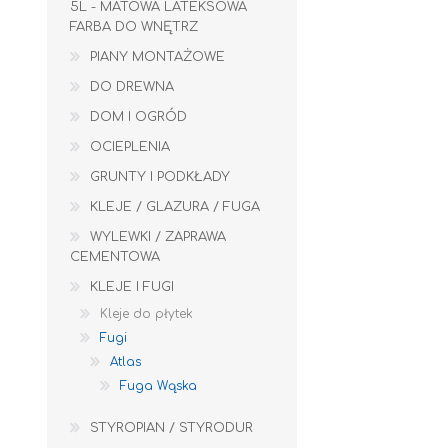
5L - MATOWA LATEKSOWA
FARBA DO WNĘTRZ
PIANY MONTAŻOWE
DO DREWNA
DOM I OGRÓD
OCIEPLENIA
GRUNTY I PODKŁADY
KLEJE / GLAZURA / FUGA
WYLEWKI / ZAPRAWA
CEMENTOWA
KLEJE I FUGI
Kleje do płytek
Fugi
Atlas
Fuga Wąska
WYLEWKI / ZAPRAWA CEMENTOWA
KLEJE I FUGI
STYROPIAN / STYRODUR