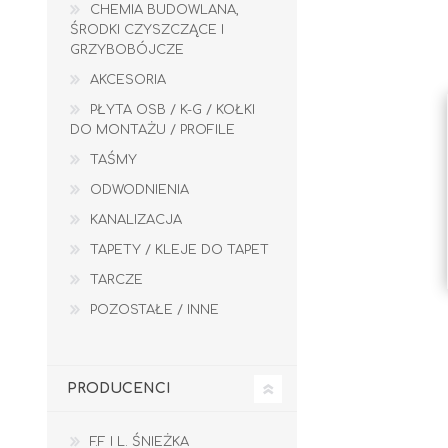
CHEMIA BUDOWLANA,
ŚRODKI CZYSZCZĄCE I
GRZYBOBÓJCZE
AKCESORIA
PŁYTA OSB / K-G / KOŁKI
DO MONTAŻU / PROFILE
TAŚMY
ODWODNIENIA
Kleje do płytek
KANALIZACJA
Fugi
TAPETY / KLEJE DO TAPET
TARCZE
TAŚMY
ODWODNIENIA
POZOSTAŁE / INNE
PRODUCENCI
F.F I L. ŚNIEŻKA