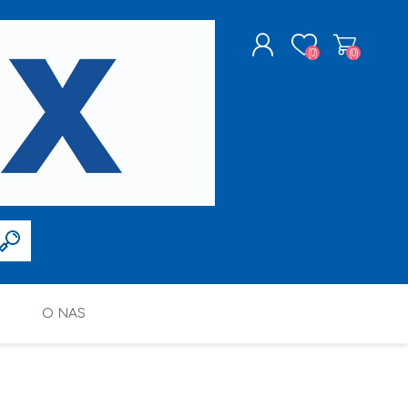
(0)
(0)
ZAREJESTRUJ SIĘ
LOGOWANIE
O NAS
FARBY W SPRAYU
PPG DECO POLSKA SP. Z O.O.
ALTAX
SILIKONY, PIANY I AKRYLE