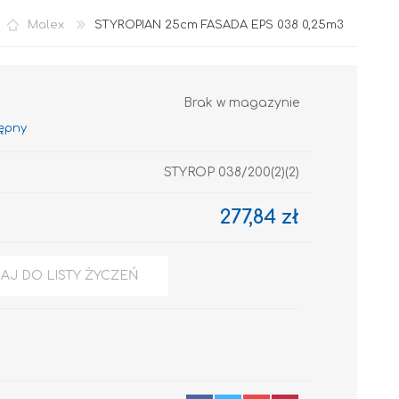
Malex
STYROPIAN 25cm FASADA EPS 038 0,25m3
Brak w magazynie
STYROP 038/200(2)(2)
Akryl
277,84 zł
AJ DO LISTY ŻYCZEŃ
OCIEPLENIA
GRUNTY I PODKŁADY