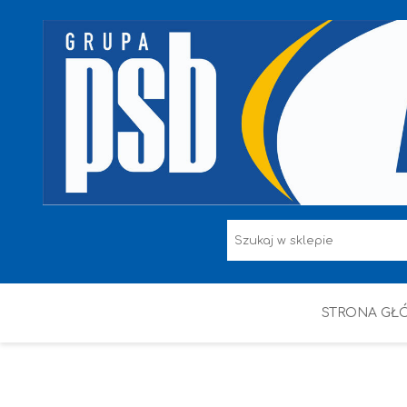
STRONA GŁ
F.F I L. ŚNIEŻKA
FARBY
HAMMERITE
KAEM