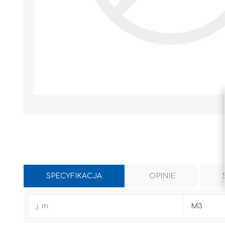
SPECYFIKACJA
OPINIE
WYLEWKI / ZAPRAWA CEMENTOWA
KLEJE I FUGI
j. m.
M3