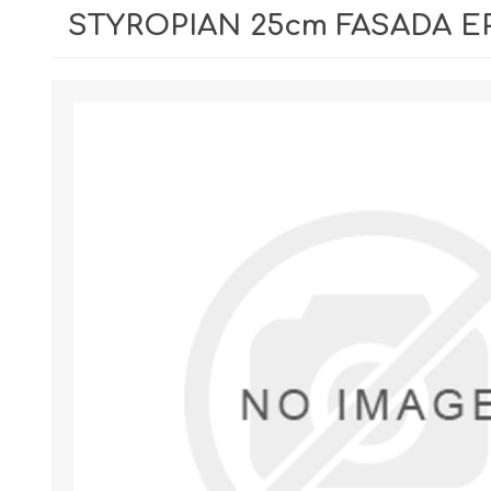
STYROPIAN 25cm FASADA EP
GIPSY I GŁADZIE
PIANY MONTAŻOWE