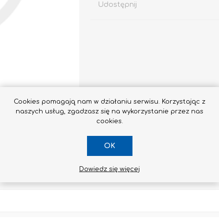
Udostępnij
Impregnaty
e
Altax
Cookies pomagają nam w działaniu serwisu. Korzystając z
Lakierobejca
naszych usług, zgadzasz się na wykorzystanie przez nas
Lakiery
cookies.
Grunt Do Drewna
OK
Drewnochron
Lakierobejca 2W1
Dowiedz się więcej
Zobacz wszystkie
SKONTAKTUJ SIĘ Z NAMI
STYROPIAN / STYRODUR
CHEMIA BUDOWLANA, ŚRODKI CZYSZCZĄCE I GRZYBOBÓJCZE