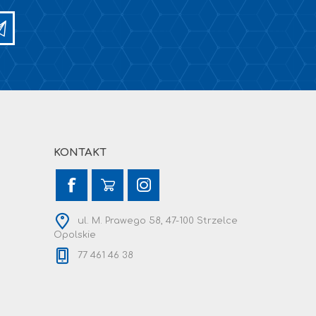
KONTAKT
ul. M. Prawego 58, 47-100 Strzelce
Opolskie
77 461 46 38