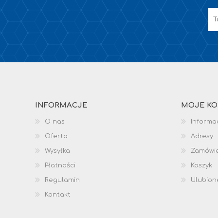
INFORMACJE
MOJE K
O nas
Informac
Oferta
Adresy
Wysyłka
Zamówi
Płatności
Koszyk
Regulamin
Ulubion
Kontakt