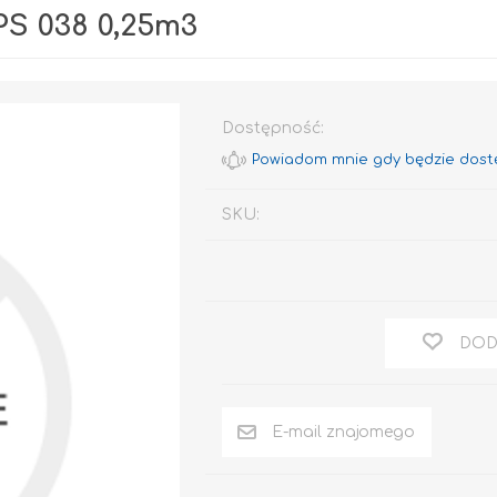
S 038 0,25m3
Dostępność:
SKU:
Rafil CHLOROKAUCZUK
Rafil DO BRAM I
OGRODZEŃ
RAFIL BETON em
DOD
Epoksydowy
DO DREWNA
DOM I OGRÓD