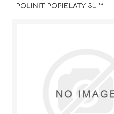
POLINIT POPIELATY 5L **
GIPSY I GŁADZIE
PIANY MONTAŻOWE