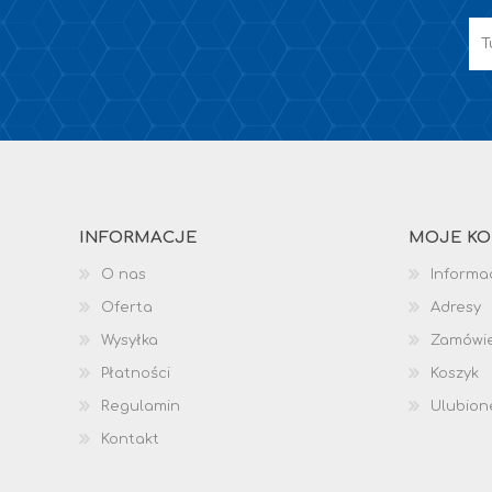
INFORMACJE
MOJE K
O nas
Informac
Oferta
Adresy
Wysyłka
Zamówi
Płatności
Koszyk
Regulamin
Ulubion
Kontakt