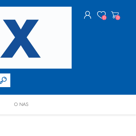
(0)
(0)
ZAREJESTRUJ SIĘ
LOGOWANIE
O NAS
FARBY W SPRAYU
PPG DECO POLSKA SP. Z O.O.
ALTAX
SILIKONY, PIANY I AKRYLE