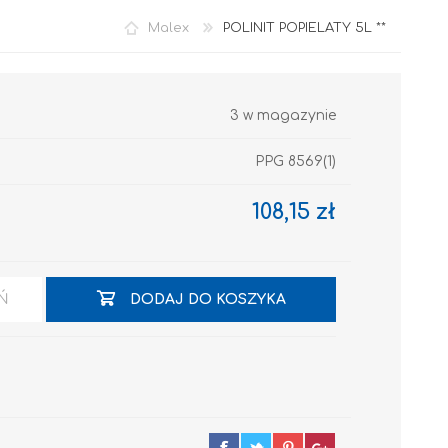
Malex
POLINIT POPIELATY 5L **
3 w magazynie
PPG 8569(1)
108,15 zł
Akryl
Ń
DODAJ DO KOSZYKA
OCIEPLENIA
GRUNTY I PODKŁADY