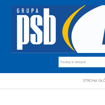
STRONA GŁ
F.F I L. ŚNIEŻKA
FARBY
HAMMERITE
KAEM