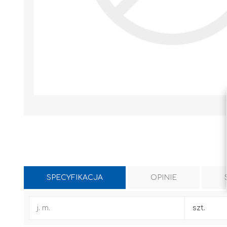
SPECYFIKACJA
OPINIE
WYLEWKI / ZAPRAWA CEMENTOWA
KLEJE I FUGI
j. m.
szt.