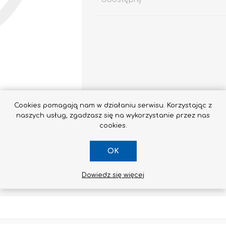
Impregnaty
e
Altax
Cookies pomagają nam w działaniu serwisu. Korzystając z
Lakierobejca
naszych usług, zgadzasz się na wykorzystanie przez nas
Lakiery
cookies.
Grunt Do Drewna
OK
Drewnochron
Lakierobejca 2W1
Dowiedz się więcej
Zobacz wszystkie
SKONTAKTUJ SIĘ Z NAMI
STYROPIAN / STYRODUR
CHEMIA BUDOWLANA, ŚRODKI CZYSZCZĄCE I GRZYBOBÓJCZE