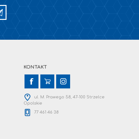
KONTAKT
ul. M. Prawego 58, 47-100 Strzelce
Opolskie
77 461 46 38