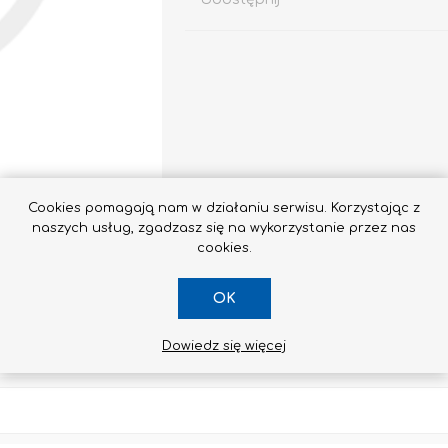
Impregnaty
e
Altax
Cookies pomagają nam w działaniu serwisu. Korzystając z
Lakierobejca
naszych usług, zgadzasz się na wykorzystanie przez nas
Lakiery
cookies.
Grunt Do Drewna
OK
Drewnochron
Lakierobejca 2W1
Dowiedz się więcej
Zobacz wszystkie
SKONTAKTUJ SIĘ Z NAMI
STYROPIAN / STYRODUR
CHEMIA BUDOWLANA, ŚRODKI CZYSZCZĄCE I GRZYBOBÓJCZE