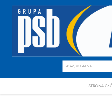
STRONA GŁ
F.F I L. ŚNIEŻKA
FARBY
HAMMERITE
KAEM