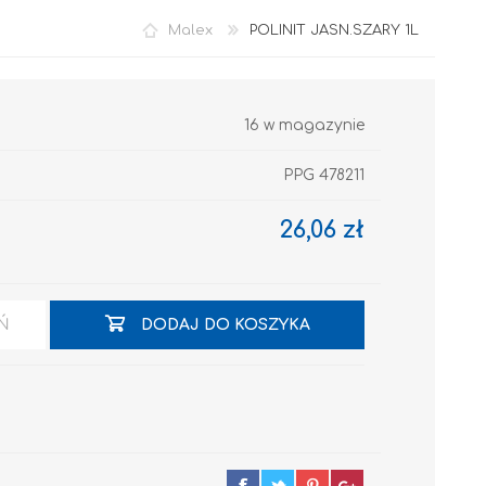
Malex
POLINIT JASN.SZARY 1L
16 w magazynie
PPG 478211
26,06 zł
Akryl
Ń
DODAJ DO KOSZYKA
OCIEPLENIA
GRUNTY I PODKŁADY