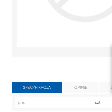
SPECYFIKACJA
OPINIE
WYLEWKI / ZAPRAWA CEMENTOWA
KLEJE I FUGI
j. m.
szt.