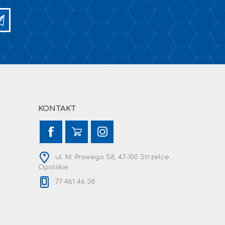
KONTAKT
ul. M. Prawego 58, 47-100 Strzelce
Opolskie
77 461 46 38