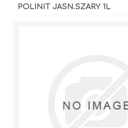
POLINIT JASN.SZARY 1L
GIPSY I GŁADZIE
PIANY MONTAŻOWE