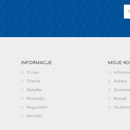
INFORMACJE
MOJE K
O nas
Informac
Oferta
Adresy
Wysyłka
Zamówi
Płatności
Koszyk
Regulamin
Ulubion
Kontakt