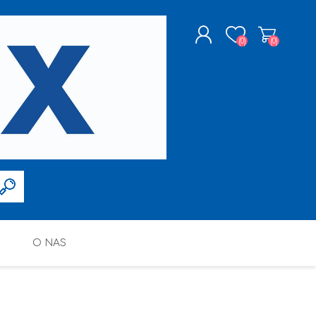
(0)
(0)
ZAREJESTRUJ SIĘ
LOGOWANIE
O NAS
FARBY W SPRAYU
PPG DECO POLSKA SP. Z O.O.
ALTAX
SILIKONY, PIANY I AKRYLE