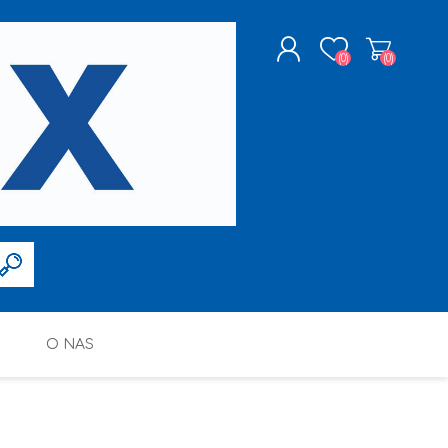
(0)
(0)
ZAREJESTRUJ SIĘ
LOGOWANIE
O NAS
FARBY W SPRAYU
PPG DECO POLSKA SP. Z O.O.
ALTAX
SILIKONY, PIANY I AKRYLE