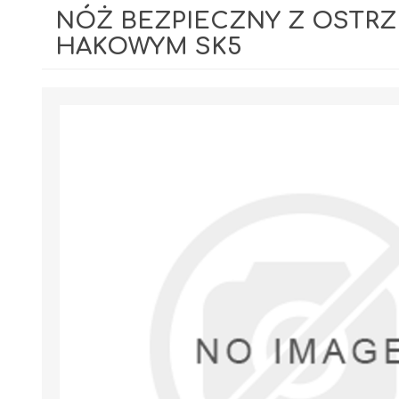
NÓŻ BEZPIECZNY Z OSTR
HAKOWYM SK5
GIPSY I GŁADZIE
PIANY MONTAŻOWE