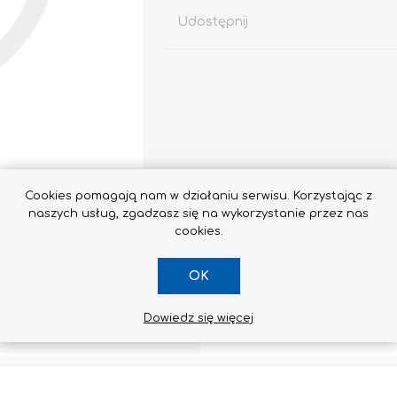
Udostępnij
Impregnaty
e
Altax
Lakierobejca
Cookies pomagają nam w działaniu serwisu. Korzystając z
naszych usług, zgadzasz się na wykorzystanie przez nas
Lakiery
cookies.
Grunt Do Drewna
Drewnochron
OK
Lakierobejca 2W1
Zobacz wszystkie
Dowiedz się więcej
SKONTAKTUJ SIĘ Z NAMI
STYROPIAN / STYRODUR
CHEMIA BUDOWLANA, ŚRODKI CZYSZCZĄCE I GRZYBOBÓJCZE