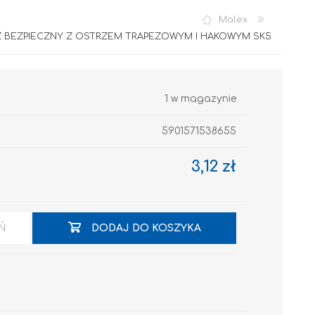
Malex
 BEZPIECZNY Z OSTRZEM TRAPEZOWYM I HAKOWYM SK5
1 w magazynie
5901571538655
Akryl
3,12 zł
Ń
DODAJ DO KOSZYKA
OCIEPLENIA
GRUNTY I PODKŁADY