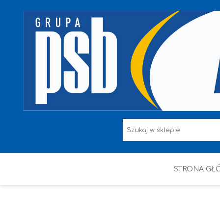
STRONA GŁ
F.F I L. ŚNIEŻKA
FARBY
HAMMERITE
KAEM