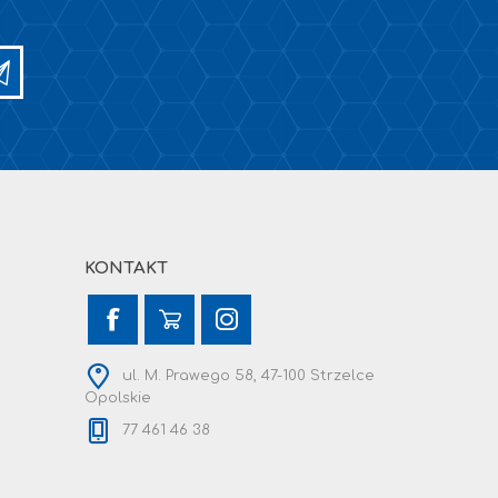
KONTAKT
ul. M. Prawego 58, 47-100 Strzelce
Opolskie
77 461 46 38