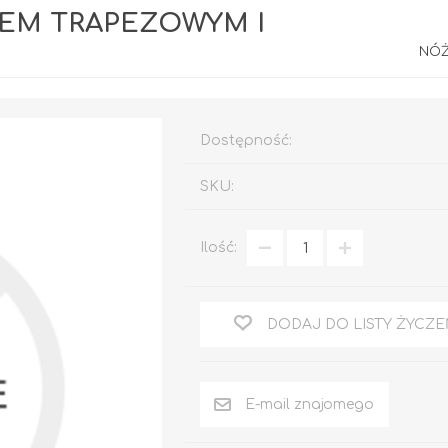
ZEM TRAPEZOWYM I
NÓŻ
Dostępność:
SKU:
Rafil CHLOROKAUCZUK
Ilość:
Rafil DO BRAM I
OGRODZEŃ
RAFIL BETON em
Epoksydowy
DODAJ DO LISTY ŻYCZE
DO DREWNA
DOM I OGRÓD