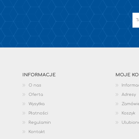
INFORMACJE
MOJE K
O nas
Informac
Oferta
Adresy
Wysyłka
Zamówi
Płatności
Koszyk
Regulamin
Ulubion
Kontakt