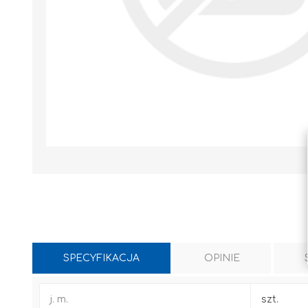
SPECYFIKACJA
OPINIE
WYLEWKI / ZAPRAWA CEMENTOWA
KLEJE I FUGI
j. m.
szt.