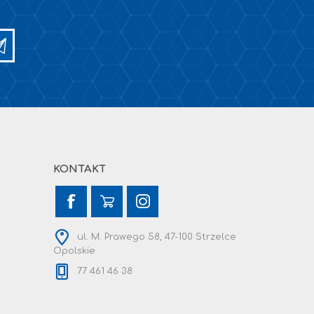
KONTAKT
ul. M. Prawego 58, 47-100 Strzelce
Opolskie
77 461 46 38