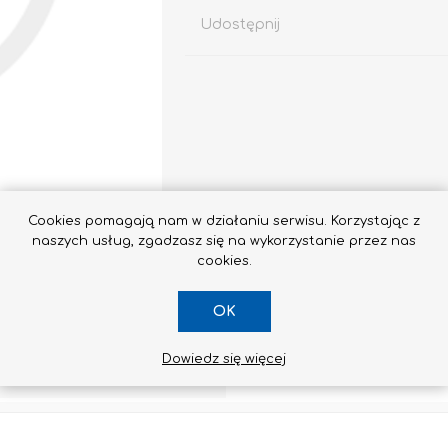
Udostępnij
Impregnaty
e
Altax
Lakierobejca
Cookies pomagają nam w działaniu serwisu. Korzystając z
naszych usług, zgadzasz się na wykorzystanie przez nas
Lakiery
cookies.
Grunt Do Drewna
Drewnochron
OK
Lakierobejca 2W1
Zobacz wszystkie
Dowiedz się więcej
SKONTAKTUJ SIĘ Z NAMI
STYROPIAN / STYRODUR
CHEMIA BUDOWLANA, ŚRODKI CZYSZCZĄCE I GRZYBOBÓJCZE