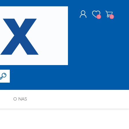
(0)
(0)
ZAREJESTRUJ SIĘ
LOGOWANIE
O NAS
FARBY W SPRAYU
PPG DECO POLSKA SP. Z O.O.
ALTAX
SILIKONY, PIANY I AKRYLE