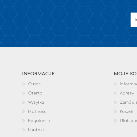
INFORMACJE
MOJE K
O nas
Informac
Oferta
Adresy
Wysyłka
Zamówi
Płatności
Koszyk
Regulamin
Ulubion
Kontakt