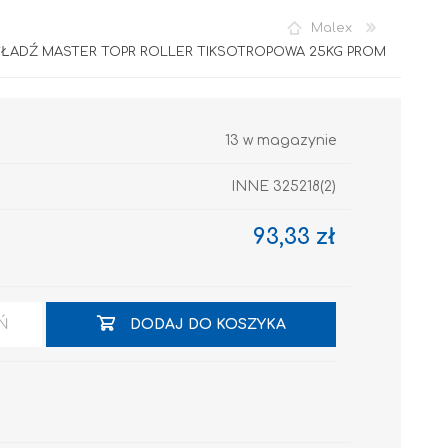
Malex
ŁADŹ MASTER TOPR ROLLER TIKSOTROPOWA 25KG PROM
13 w magazynie
INNE 325218(2)
Akryl
93,33 zł
Ń
DODAJ DO KOSZYKA
OCIEPLENIA
GRUNTY I PODKŁADY