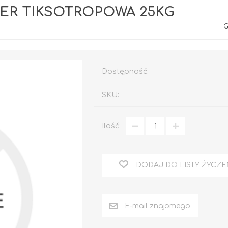
ER TIKSOTROPOWA 25KG
G
Dostępność:
SKU:
Rafil CHLOROKAUCZUK
Ilość:
Rafil DO BRAM I
OGRODZEŃ
RAFIL BETON em
Epoksydowy
DODAJ DO LISTY ŻYCZE
DO DREWNA
DOM I OGRÓD