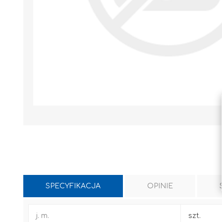
SPECYFIKACJA
OPINIE
WYLEWKI / ZAPRAWA CEMENTOWA
KLEJE I FUGI
j. m.
szt.