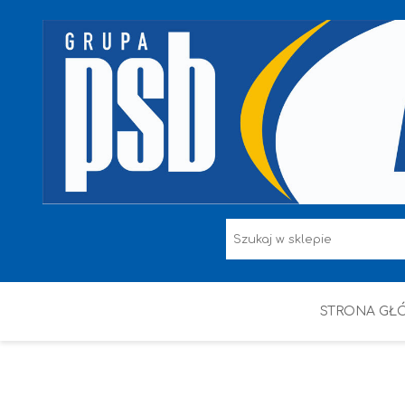
STRONA GŁ
F.F I L. ŚNIEŻKA
FARBY
HAMMERITE
KAEM