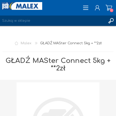
(0)
ZAREJESTRUJ SIĘ
Malex
GŁADŹ MASter Connect 5kg + **2zł
LOGOWANIE
ULUBIONE
(0)
GŁADŹ MASter Connect 5kg +
**2zł