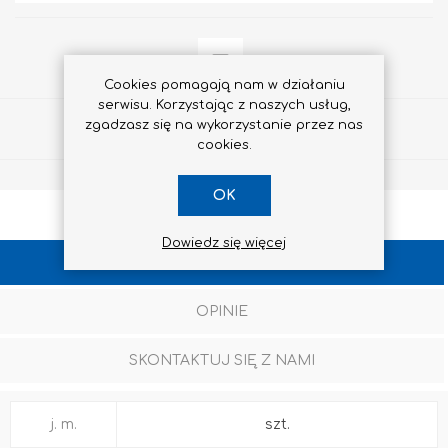
Cookies pomagają nam w działaniu
serwisu. Korzystając z naszych usług,
zgadzasz się na wykorzystanie przez nas
Udostępnij
cookies.
OK
Dowiedz się więcej
SPECYFIKACJA
OPINIE
SKONTAKTUJ SIĘ Z NAMI
j. m.
szt.