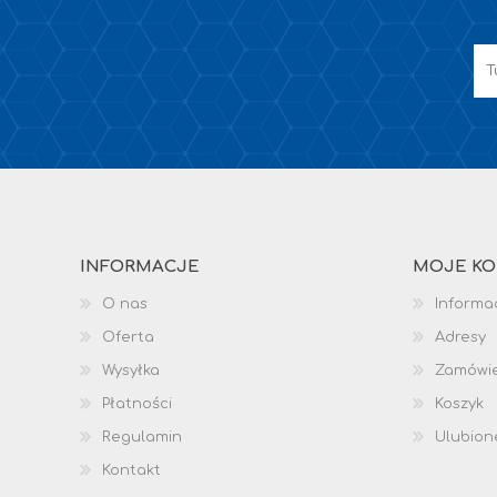
INFORMACJE
MOJE K
O nas
Informac
Oferta
Adresy
Wysyłka
Zamówi
Płatności
Koszyk
Regulamin
Ulubion
Kontakt