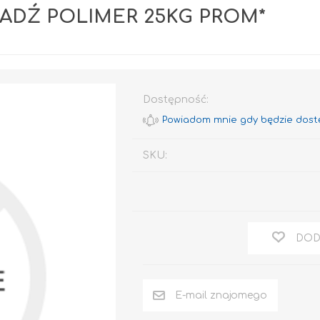
ŁADŹ POLIMER 25KG PROM*
Dostępność:
SKU:
Rafil CHLOROKAUCZUK
Rafil DO BRAM I
OGRODZEŃ
RAFIL BETON em
Epoksydowy
DOD
DO DREWNA
DOM I OGRÓD