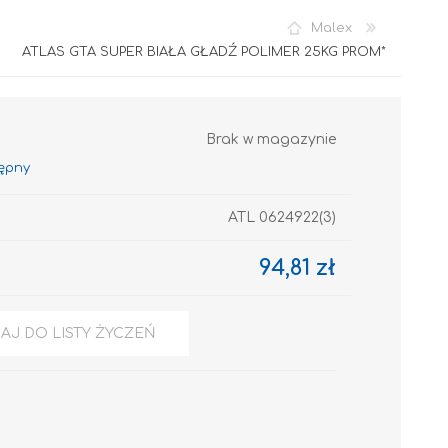
Malex
ATLAS GTA SUPER BIAŁA GŁADŹ POLIMER 25KG PROM*
Brak w magazynie
ATL 0624922(3)
Akryl
94,81 zł
AJ DO LISTY ŻYCZEŃ
OCIEPLENIA
GRUNTY I PODKŁADY