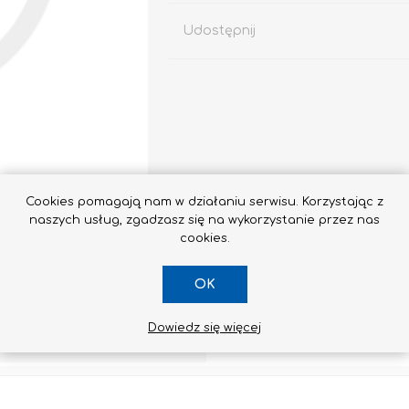
Udostępnij
Impregnaty
e
Altax
Lakierobejca
Cookies pomagają nam w działaniu serwisu. Korzystając z
naszych usług, zgadzasz się na wykorzystanie przez nas
Lakiery
cookies.
Grunt Do Drewna
Drewnochron
OK
Lakierobejca 2W1
Zobacz wszystkie
Dowiedz się więcej
SKONTAKTUJ SIĘ Z NAMI
STYROPIAN / STYRODUR
CHEMIA BUDOWLANA, ŚRODKI CZYSZCZĄCE I GRZYBOBÓJCZE