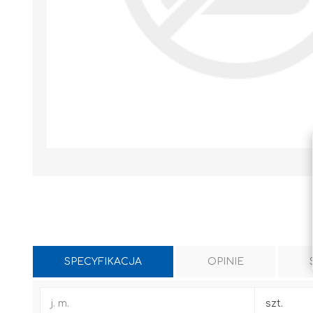
SPECYFIKACJA
OPINIE
WYLEWKI / ZAPRAWA CEMENTOWA
KLEJE I FUGI
j. m.
szt.