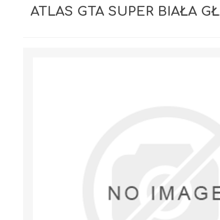
ATLAS GTA SUPER BIAŁA G
GIPSY I GŁADZIE
PIANY MONTAŻOWE