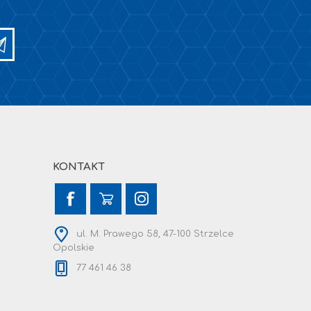
KONTAKT
ul. M. Prawego 58, 47-100 Strzelce
Opolskie
77 461 46 38