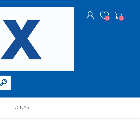
(0)
(0)
ZAREJESTRUJ SIĘ
LOGOWANIE
O NAS
FARBY W SPRAYU
PPG DECO POLSKA SP. Z O.O.
ALTAX
SILIKONY, PIANY I AKRYLE