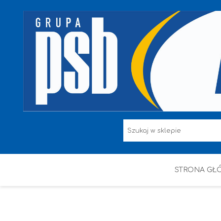
STRONA GŁ
F.F I L. ŚNIEŻKA
FARBY
HAMMERITE
KAEM