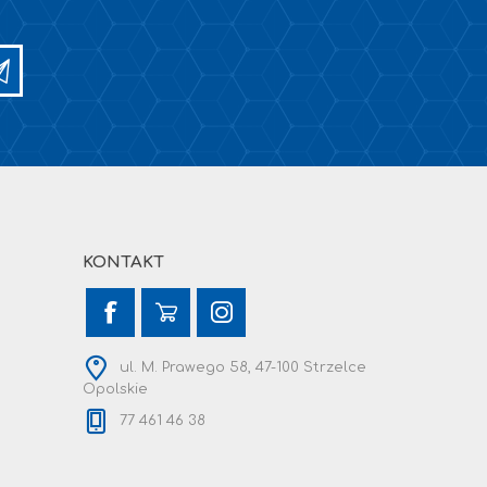
KONTAKT
ul. M. Prawego 58, 47-100 Strzelce
Opolskie
77 461 46 38