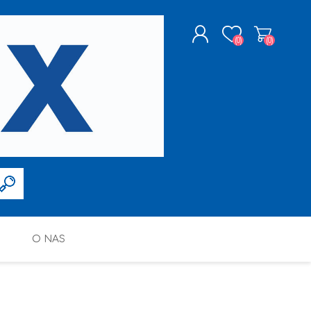
(0)
(0)
ZAREJESTRUJ SIĘ
LOGOWANIE
O NAS
FARBY W SPRAYU
PPG DECO POLSKA SP. Z O.O.
ALTAX
SILIKONY, PIANY I AKRYLE