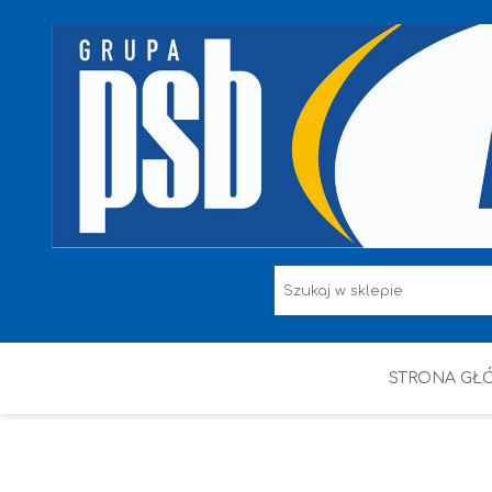
STRONA GŁ
F.F I L. ŚNIEŻKA
FARBY
HAMMERITE
KAEM