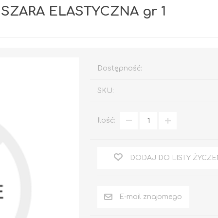
 SZARA ELASTYCZNA gr 1
Dostępność:
SKU:
Rafil CHLOROKAUCZUK
Ilość:
Rafil DO BRAM I
OGRODZEŃ
RAFIL BETON em
Epoksydowy
DODAJ DO LISTY ŻYCZE
DO DREWNA
DOM I OGRÓD