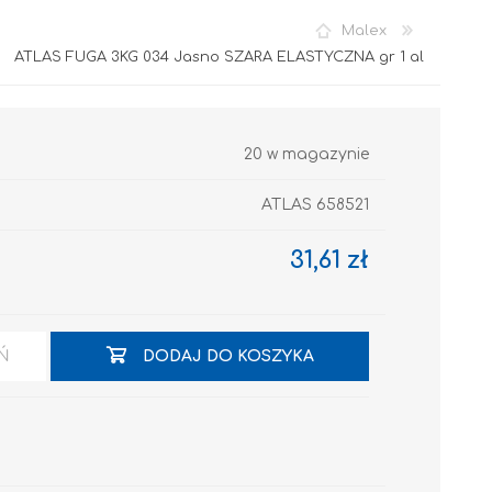
Malex
ATLAS FUGA 3KG 034 Jasno SZARA ELASTYCZNA gr 1 al
20 w magazynie
ATLAS 658521
Akryl
31,61 zł
Ń
DODAJ DO KOSZYKA
OCIEPLENIA
GRUNTY I PODKŁADY