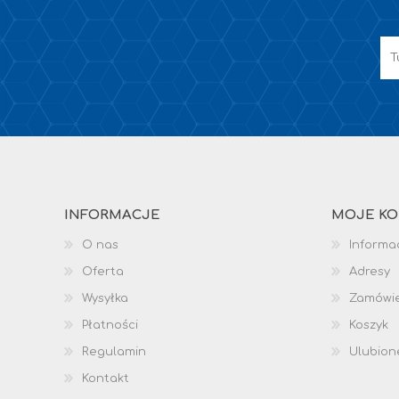
INFORMACJE
MOJE K
O nas
Informac
Oferta
Adresy
Wysyłka
Zamówi
Płatności
Koszyk
Regulamin
Ulubion
Kontakt