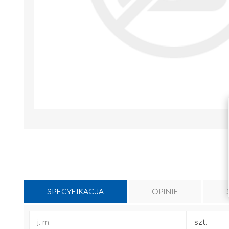
SPECYFIKACJA
OPINIE
WYLEWKI / ZAPRAWA CEMENTOWA
KLEJE I FUGI
j. m.
szt.