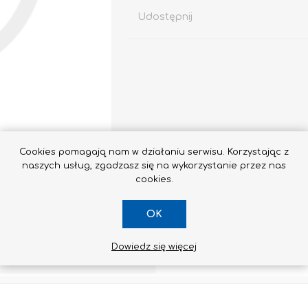
Udostępnij
Impregnaty
e
Altax
Lakierobejca
Cookies pomagają nam w działaniu serwisu. Korzystając z
naszych usług, zgadzasz się na wykorzystanie przez nas
Lakiery
cookies.
Grunt Do Drewna
Drewnochron
OK
Lakierobejca 2W1
Zobacz wszystkie
Dowiedz się więcej
SKONTAKTUJ SIĘ Z NAMI
STYROPIAN / STYRODUR
CHEMIA BUDOWLANA, ŚRODKI CZYSZCZĄCE I GRZYBOBÓJCZE