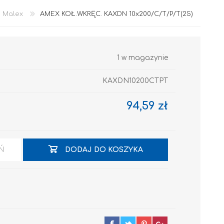
Malex
AMEX KOŁ.WKRĘC. KAXDN 10x200/C/T/P/T(25)
1 w magazynie
KAXDN10200CTPT
94,59 zł
Akryl
Ń
DODAJ DO KOSZYKA
OCIEPLENIA
GRUNTY I PODKŁADY