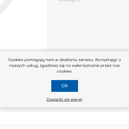
Impregnaty
e
Altax
Cookies pomagają nam w działaniu serwisu. Korzystając z
Lakierobejca
naszych usług, zgadzasz się na wykorzystanie przez nas
Lakiery
cookies.
Grunt Do Drewna
OK
Drewnochron
Lakierobejca 2W1
Dowiedz się więcej
Zobacz wszystkie
SKONTAKTUJ SIĘ Z NAMI
STYROPIAN / STYRODUR
CHEMIA BUDOWLANA, ŚRODKI CZYSZCZĄCE I GRZYBOBÓJCZE