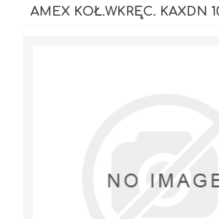
AMEX KOŁ.WKRĘC. KAXDN 10
GIPSY I GŁADZIE
PIANY MONTAŻOWE