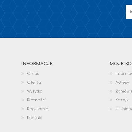
INFORMACJE
MOJE K
O nas
Informac
Oferta
Adresy
Wysyłka
Zamówi
Płatności
Koszyk
Regulamin
Ulubion
Kontakt