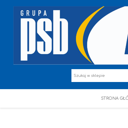
STRONA GŁ
F.F I L. ŚNIEŻKA
FARBY
HAMMERITE
KAEM