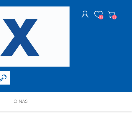
(0)
(0)
ZAREJESTRUJ SIĘ
LOGOWANIE
O NAS
FARBY W SPRAYU
PPG DECO POLSKA SP. Z O.O.
ALTAX
SILIKONY, PIANY I AKRYLE