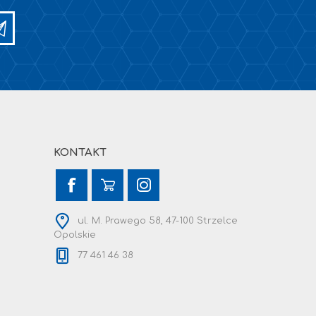
KONTAKT
ul. M. Prawego 58, 47-100 Strzelce
Opolskie
77 461 46 38