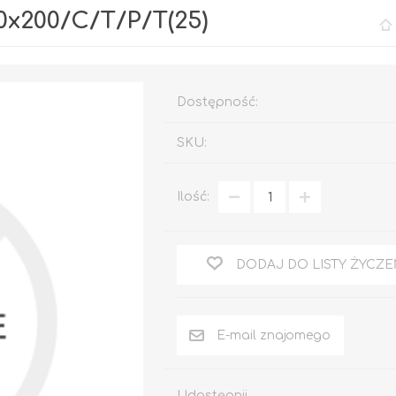
x200/C/T/P/T(25)
Dostępność:
SKU:
Ilość:
Rafil CHLOROKAUCZUK
Rafil DO BRAM I
OGRODZEŃ
DODAJ DO LISTY ŻYCZE
RAFIL BETON em
Epoksydowy
DO DREWNA
DOM I OGRÓD
Udostępnij