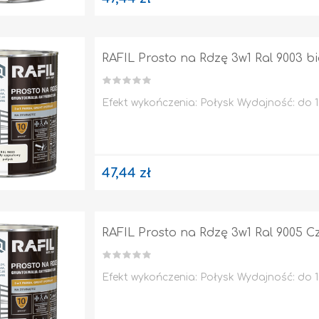
RAFIL Prosto na Rdzę 3w1 Ral 9003 b
Efekt wykończenia: Połysk Wydajność: do 10
47,44 zł
RAFIL Prosto na Rdzę 3w1 Ral 9005 C
Efekt wykończenia: Połysk Wydajność: do 10