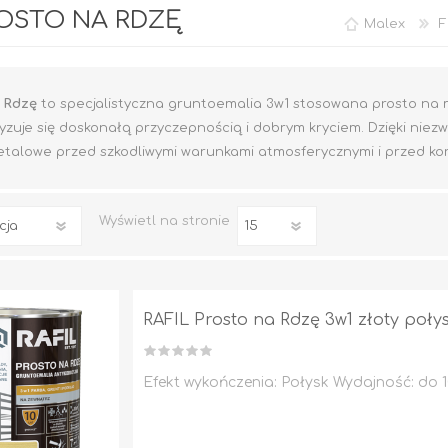
ROSTO NA RDZĘ
Malex
F
 Rdzę
to specjalistyczna gruntoemalia 3w1 stosowana prosto na me
yzuje się doskonałą przyczepnością i dobrym kryciem. Dzięki niezw
talowe przed szkodliwymi warunkami atmosferycznymi i przed kor
Wyświetl
na stronie
Rafil CHLOROKAUCZUK
Rafil DO BRAM I
OGRODZEŃ
RAFIL BETON em
Epoksydowy
RAFIL Prosto na Rdzę 3w1 złoty połys
DO DREWNA
DOM I OGRÓD
Efekt wykończenia: Połysk Wydajność: do 10