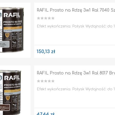
RAFIL Prosto na Rdzę 3w1 Ral 7040 S
Efekt wykończenia: Połysk Wydajność: do 10
150,13 zł
RAFIL Prosto na Rdzę 3w1 Ral 8017 B
Efekt wykończenia: Połysk Wydajność: do 10
47,44 zł