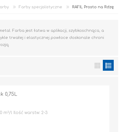
arby
Farby specjalistyczne
RAFIL Prosto na Rdzę
tal. Farba jest łatwa w aplikacji, szybkoschnąca, a
ykle trwałej i elastycznej powłoce doskonale chroni
ozją.
Akryl
k 0,75L
OCIEPLENIA
GRUNTY I PODKŁADY
 m²/l Ilość warstw: 2-3