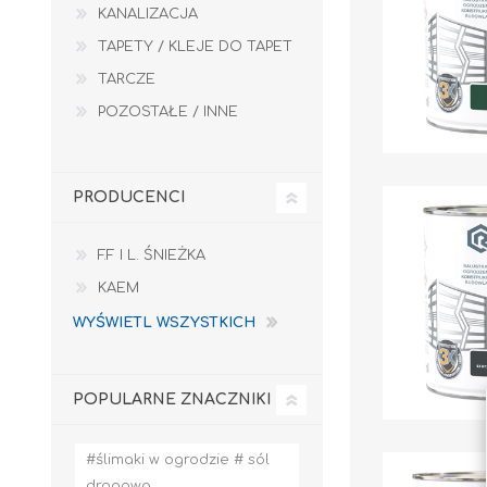
KANALIZACJA
TAPETY / KLEJE DO TAPET
TARCZE
POZOSTAŁE / INNE
PRODUCENCI
F.F I L. ŚNIEŻKA
KAEM
WYŚWIETL WSZYSTKICH
POPULARNE ZNACZNIKI
#ślimaki w ogrodzie # sól
drogowa