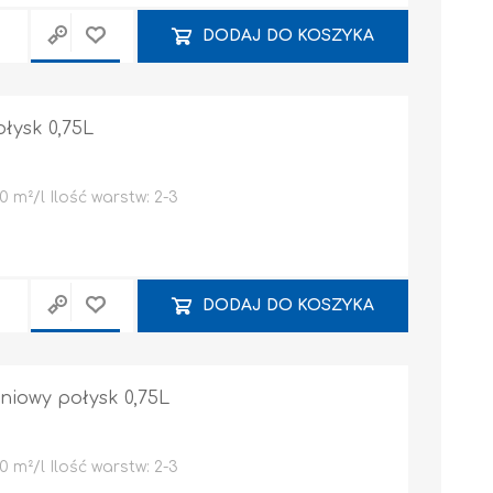
DODAJ DO KOSZYKA
łysk 0,75L
Grunty i podkłady
lewacyjne
 m²/l Ilość warstw: 2-3
DODAJ DO KOSZYKA
śniowy połysk 0,75L
AKCESORIA
PŁYTA OSB / K-G / KOŁKI DO MONTAŻU / PROFILE
 m²/l Ilość warstw: 2-3