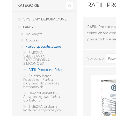
RAFIL P
KATEGORIE
SYSTEMY DEKORACYJNE
RAFIL Prosto na
FARBY
także charakter
Do wnętrz
powierzchnie me
Colorex
Farby specjalistyczne
ŚNIEŻKA
SREBRZANKA
Sortuj po
ŻAROODPORNA
SILIKONOWA
RAFIL Prosto na Rdzę
Śnieżka Beton
Posadzka - Farba
akrylowa do podłoży
betonowych
Dekoral Akrylit B -
GIPSY I GŁADZIE
PIANY MONTAŻOWE
Antypoślizgowa farba
do betonu
ŚNIEŻKA Urekor S
Podkład Antykorozyjny