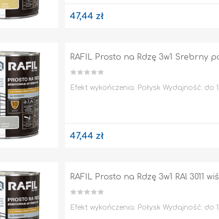
47,44 zł
RAFIL Prosto na Rdzę 3w1 Srebrny po
Impregnaty
e
Efekt wykończenia: Połysk Wydajność: do 10
Altax
Lakierobejca
Lakiery
47,44 zł
Grunt Do Drewna
Drewnochron
Lakierobejca 2W1
Zobacz wszystkie
RAFIL Prosto na Rdzę 3w1 RAl 3011 wi
STYROPIAN / STYRODUR
CHEMIA BUDOWLANA, ŚRODKI CZYSZCZĄCE I GRZYBOBÓJCZE
Efekt wykończenia: Połysk Wydajność: do 10