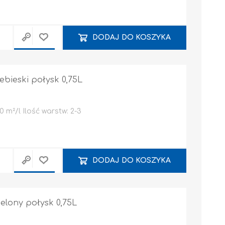
DODAJ DO KOSZYKA
ebieski połysk 0,75L
Narzędzia ręczne
Systemy montażowe
 m²/l Ilość warstw: 2-3
TARCZE
POZOSTAŁE / INNE
DODAJ DO KOSZYKA
ielony połysk 0,75L