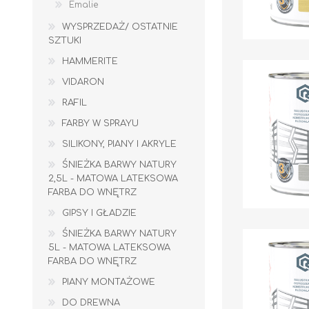
Emalie
WYSPRZEDAŻ/ OSTATNIE
SZTUKI
HAMMERITE
VIDARON
RAFIL
FARBY W SPRAYU
SILIKONY, PIANY I AKRYLE
ŚNIEŻKA BARWY NATURY
2,5L - MATOWA LATEKSOWA
FARBA DO WNĘTRZ
GIPSY I GŁADZIE
ŚNIEŻKA BARWY NATURY
5L - MATOWA LATEKSOWA
FARBA DO WNĘTRZ
WYLEWKI / ZAPRAWA CEMENTOWA
KLEJE I FUGI
PIANY MONTAŻOWE
DO DREWNA