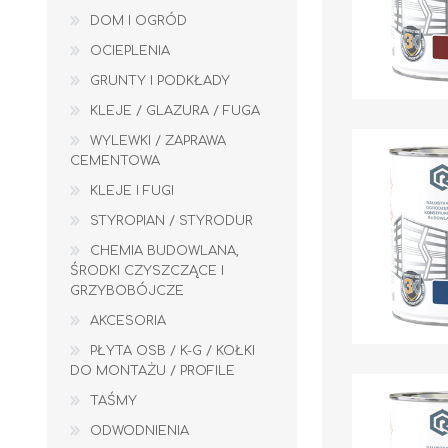
DOM I OGRÓD
OCIEPLENIA
GRUNTY I PODKŁADY
KLEJE / GLAZURA / FUGA
WYLEWKI / ZAPRAWA
CEMENTOWA
KLEJE I FUGI
Kleje do płytek
STYROPIAN / STYRODUR
Fugi
CHEMIA BUDOWLANA,
ŚRODKI CZYSZCZĄCE I
TAŚMY
ODWODNIENIA
GRZYBOBÓJCZE
AKCESORIA
PŁYTA OSB / K-G / KOŁKI
DO MONTAŻU / PROFILE
TAŚMY
ODWODNIENIA