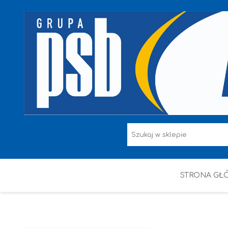
STRONA GŁ
F.F I L. ŚNIEŻKA
FARBY
HAMMERITE
KAEM