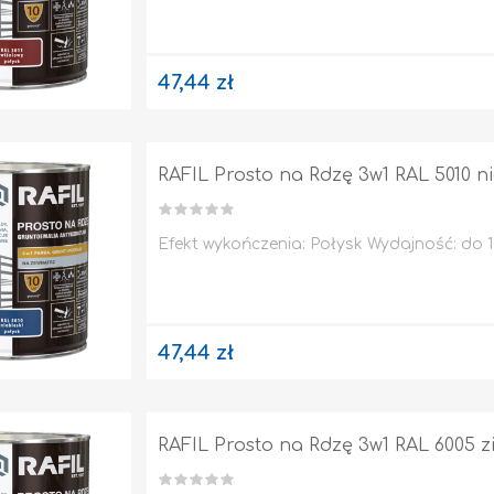
47,44 zł
RAFIL Prosto na Rdzę 3w1 RAL 5010 ni
Efekt wykończenia: Połysk Wydajność: do 10
KANALIZACJA
TAPETY / KLEJE DO TAPET
47,44 zł
RAFIL Prosto na Rdzę 3w1 RAL 6005 z