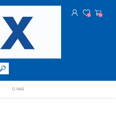
(0)
(0)
ZAREJESTRUJ SIĘ
LOGOWANIE
O NAS
FARBY W SPRAYU
PPG DECO POLSKA SP. Z O.O.
ALTAX
SILIKONY, PIANY I AKRYLE