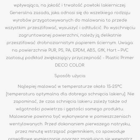
wpływająca, na jakość i trwałość powłoki lakierniczej.
Generalna zasada, jaka odnosi się do wszelkiego rodzaju
wyrobów przygotowywanych do malowania to przede
wszystkim: przeszlifować, wysuszyć i odtłuścić. Po wyschnięciu
zagruntowanej powierzchni, należy ją delikatnie
przeszlifować drobnoziarnistym papierem ściernym. Uwaga:
na powierzchnie PUR, PS, PA, EPDM, ABS, GfK, Hart – PVC
zastosuj podkład zwiększający przyczepność - Plastic Primer
DECO COLOR.
Sposób użycia:
Najlepiej malować w temperaturze około 15-25°C
[temperatura optymalna dla dobrego schnięcia lakieru]. Nie
zapominać, że czas schnięcia lakieru zależy także od
wilgotności powietrza i gęstości samego produktu.
Malowanie powinno być wykonywane w pomieszczeniach
wentylowanych. Przed dokonaniem pierwszego natrysku,
przez minutę wstrząsać pojemnikiem, co spowoduje
prawidłowe wymieszanie poprzez znajdującą się wewnątrz