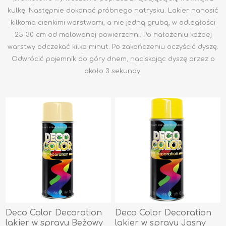
kulkę. Następnie dokonać próbnego natrysku. Lakier nanosić
kilkoma cienkimi warstwami, a nie jedną grubą, w odległości
25-30 cm od malowanej powierzchni. Po nałożeniu każdej
warstwy odczekać kilka minut. Po zakończeniu oczyścić dyszę.
Odwrócić pojemnik do góry dnem, naciskając dyszę przez o
około 3 sekundy.
Deco Color Decoration
Deco Color Decoration
lakier w sprayu Beżowy
lakier w sprayu Jasny