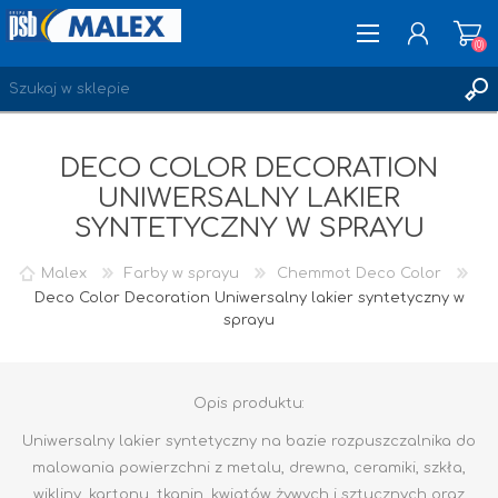
(0)
DECO COLOR DECORATION
ZAREJESTRUJ SIĘ
UNIWERSALNY LAKIER
LOGOWANIE
SYNTETYCZNY W SPRAYU
ULUBIONE
(0)
Malex
Farby w sprayu
Chemmot Deco Color
Deco Color Decoration Uniwersalny lakier syntetyczny w
sprayu
Opis produktu:
Uniwersalny lakier syntetyczny na bazie rozpuszczalnika do
malowania powierzchni z metalu, drewna, ceramiki, szkła,
wikliny, kartonu, tkanin, kwiatów żywych i sztucznych oraz