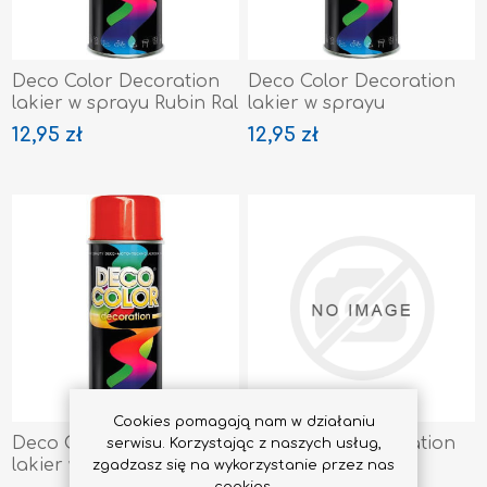
Deco Color Decoration
Deco Color Decoration
lakier w sprayu Rubin Ral
lakier w sprayu
3003
Czerwony Purpur Ral
12,95 zł
12,95 zł
3004
Cookies pomagają nam w działaniu
Deco Color Decoration
Deco Color Decoration
serwisu. Korzystając z naszych usług,
lakier w sprayu
lakier w sprayu
zgadzasz się na wykorzystanie przez nas
Czerwony Ral 3020
Czerwony Tlenkowy Ral
cookies.